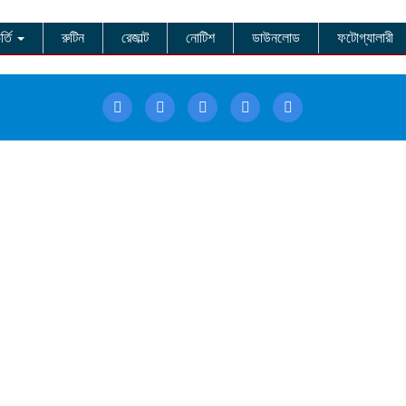
র্তি
রুটিন
রেজাল্ট
নোটিশ
ডাউনলোড
ফটোগ্যালারী